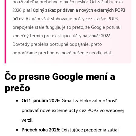
používateľov prebehne o niečo neskôr. Od začiatku roka
2026 platí
úplný zákaz pridávania nových externých POP3
účtov
. Ak vám však sťahovanie pošty cez staršie POP3
prepojenie stále funguje, je to preto, že Google posunul
konečný termín pre existujúce účty na
január 2027
.
Dovtedy prebieha postupné odpájanie, preto
odporúčame prechod na nové riešenie neodkladať.
Čo presne Google mení a
prečo
Od 1. januára 2026
: Gmail zablokoval možnosť
pridávať nové externé účty cez POP3 vo webovej
verzii.
Priebeh roka 2026
: Existujúce prepojenia zatiaľ