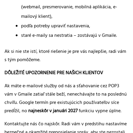
(webmail, presmerovanie, mobilná aplikácia, e-
mailový klient),
podľa potreby upraviť nastavenia,
staré e-maily sa nestratia – zostávajú v Gmaile.
Ak si nie ste istí, ktoré riešenie je pre vás najlepšie, radi vám
s tým pomôžeme.
DÔLEŽITÉ UPOZORNENIE PRE NAŠICH KLIENTOV
Ak máte e-mailové služby od nás a sťahovanie cez POP3
vám v Gmaile zatiaľ stále beží, nenechávajte to na poslednú
chvíľu. Google termín pre existujúcich používateľov síce
predĺžil, no
najneskôr v januári 2027
funkciu vypne úplne.
Kontaktujte nás čo najskôr. Radi vám v predstihu nastavíme
bezpečné a okamžité preposielanie správ, aby ste nezostali