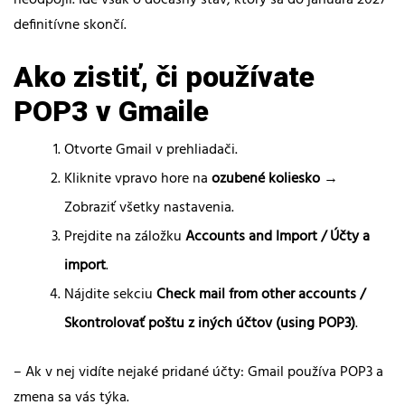
definitívne skončí.
Ako zistiť, či používate
POP3 v Gmaile
Otvorte Gmail v prehliadači.
Kliknite vpravo hore na
ozubené koliesko
→
Zobraziť všetky nastavenia.
Prejdite na záložku
Accounts and Import / Účty a
import
.
Nájdite sekciu
Check mail from other accounts /
Skontrolovať poštu z iných účtov (using POP3)
.
– Ak v nej vidíte nejaké pridané účty: Gmail používa POP3 a
zmena sa vás týka.