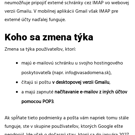
neumožňuje pripojiť externé schránky cez IMAP vo webovej
verzii Gmailu. V mobilnej aplikácii Gmail však IMAP pre
externé účty naďalej funguje.
Koho sa zmena týka
Zmena sa týka používateľov, ktorí:
majú e-mailovú schránku u svojho hostingového
poskytovateľa (napr. info@vasadomena.sk),
čítajú si poštu
v desktopovej verzii Gmailu
,
a majú zapnuté
načítavanie e-mailov z iných účtov
pomocou POP3
.
Ak spĺňate tieto podmienky a pošta vám napriek tomu stále
funguje, ste v skupine používateľov, ktorých Google ešte
neodpojil. Ide však o dočasný stav, ktorý sa do januára 2027