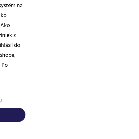
systém na
ako
. Ako
iniek z
hlásil do
eshope,
. Po
g