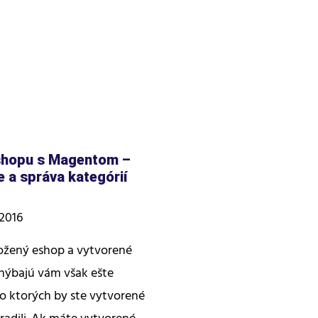
shopu s Magentom –
e a správa kategórií
 2016
ožený eshop a vytvorené
hýbajú vám však ešte
do ktorých by ste vytvorené