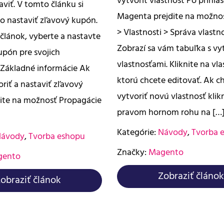
vytvoriť vlastnosť Po prihlá
taviť. V tomto článku si
Magenta prejdite na možno
o nastaviť zľavový kupón.
> Vlastnosti > Správa vlastno
i článok, vyberte a nastavte
Zobrazí sa vám tabuľka s v
upón pre svojich
vlastnosťami. Kliknite na vla
 Základné informácie Ak
ktorú chcete editovať. Ak c
riť a nastaviť zľavový
vytvoriť novú vlastnosť klik
ite na možnosť Propagácie
pravom hornom rohu na […
Kategórie:
Návody
,
Tvorba 
ávody
,
Tvorba eshopu
Značky:
Magento
gento
Zobraziť článok
obraziť článok