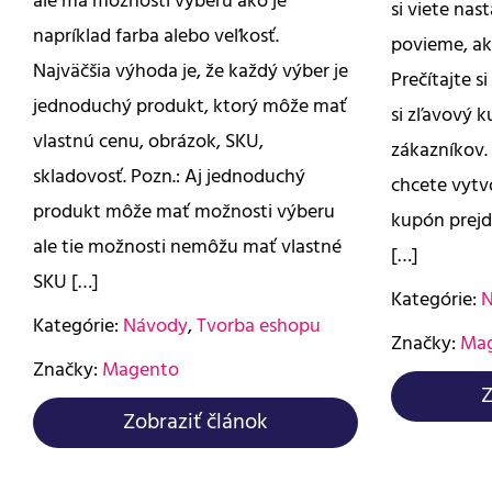
ale má možnosti výberu ako je
si viete nas
napríklad farba alebo veľkosť.
povieme, ak
Najväčšia výhoda je, že každý výber je
Prečítajte s
jednoduchý produkt, ktorý môže mať
si zľavový k
vlastnú cenu, obrázok, SKU,
zákazníkov.
skladovosť. Pozn.: Aj jednoduchý
chcete vytvo
produkt môže mať možnosti výberu
kupón prejd
ale tie možnosti nemôžu mať vlastné
[…]
SKU […]
Kategórie:
N
Kategórie:
Návody
,
Tvorba eshopu
Značky:
Ma
Značky:
Magento
Z
Zobraziť článok