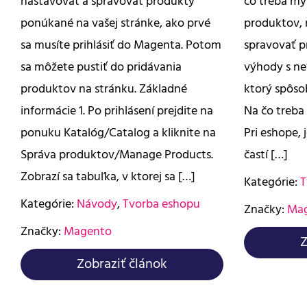
nastavovať a spravovať produkty
čo treba mys
ponúkané na vašej stránke, ako prvé
produktov, 
sa musíte prihlásiť do Magenta. Potom
spravovať p
sa môžete pustiť do pridávania
výhody s n
produktov na stránku. Základné
ktorý spôsob
informácie 1. Po prihlásení prejdite na
Na čo treba
ponuku Katalóg/Catalog a kliknite na
Pri eshope, 
Správa produktov/Manage Products.
častí […]
Zobrazí sa tabuľka, v ktorej sa […]
Kategórie:
T
Kategórie:
Návody
,
Tvorba eshopu
Značky:
Ma
Značky:
Magento
Z
Zobraziť článok