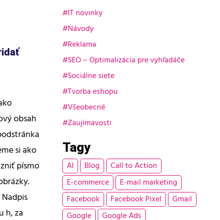
IT novinky
Návody
Reklama
ridať
SEO – Optimalizácia pre vyhľadáče
Sociálne siete
Tvorba eshopu
ako
Všeobecné
tový obsah
Zaujímavosti
 podstránka
Tagy
eme si ako
azniť písmo
AI
Blog
Call to Action
obrázky.
E-commerce
E-mail marketing
. Nadpis
Facebook
Facebook Pixel
Gmail
 h, za
Google
Google Ads