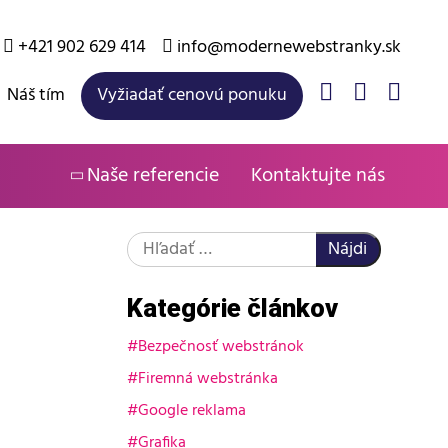
+421 902 629 414
info@modernewebstranky.sk
Náš tím
Vyžiadať cenovú ponuku
Naše referencie
Kontaktujte nás
Hľadať:
Kategórie článkov
Bezpečnosť webstránok
Firemná webstránka
Google reklama
Grafika