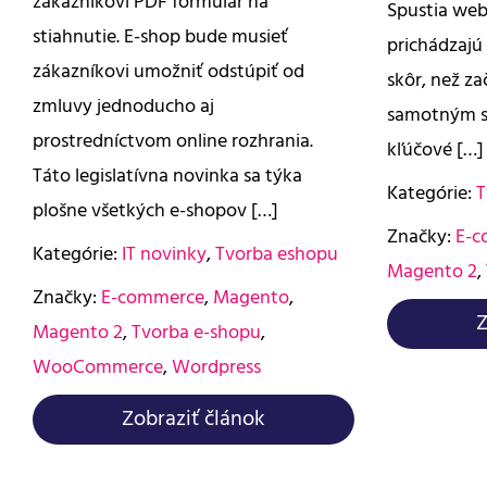
zákazníkovi PDF formulár na
Spustia web
stiahnutie. E-shop bude musieť
prichádzajú
zákazníkovi umožniť odstúpiť od
skôr, než z
zmluvy jednoducho aj
samotným s
prostredníctvom online rozhrania.
kľúčové […]
Táto legislatívna novinka sa týka
Kategórie:
T
plošne všetkých e-shopov […]
Značky:
E-c
Kategórie:
IT novinky
,
Tvorba eshopu
Magento 2
,
Značky:
E-commerce
,
Magento
,
Z
Magento 2
,
Tvorba e-shopu
,
WooCommerce
,
Wordpress
Zobraziť článok