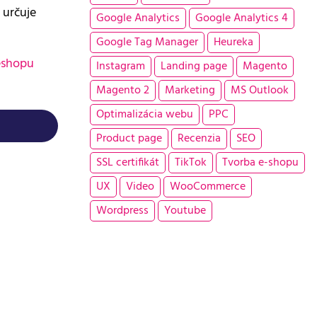
 určuje
Google Analytics
Google Analytics 4
Google Tag Manager
Heureka
eshopu
Instagram
Landing page
Magento
Magento 2
Marketing
MS Outlook
Optimalizácia webu
PPC
Product page
Recenzia
SEO
SSL certifikát
TikTok
Tvorba e-shopu
UX
Video
WooCommerce
Wordpress
Youtube