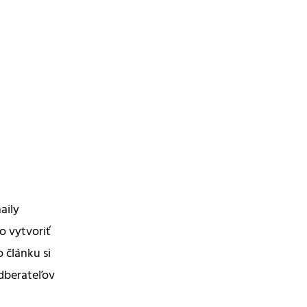
aily
o vytvoriť
 článku si
dberateľov