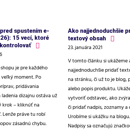
 pred spustením e-
Ako najjednoduchšie p
26): 15 vecí, ktoré
textový obsah
kontrolovať
23. januára 2021
6
V tomto článku si ukážeme 
-shopu je pre každého
najjednoduchšie pridať tex
 veľký moment. Po
na stránku, či už to je blog,
ríprav, pridávania
alebo popis produktu. Ukáž
 ladenia dizajnu ostáva už
vytvoriť odstavec, ako zvýr
 krok – kliknúť na
či pridať nadpis, zoznamy a 
. Lenže práve tu robí
Urobíme si ukážku na blogu
hopov zásadnú chybu.
Nadpisy sa označujú značkou