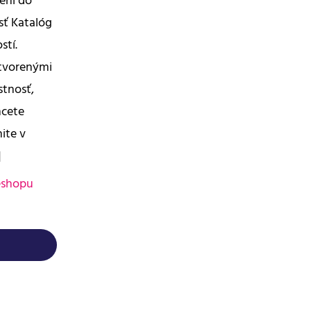
sení do
sť Katalóg
stí.
ytvorenými
stnosť,
hcete
nite v
]
eshopu