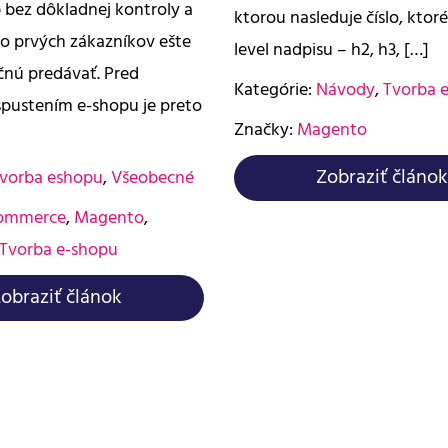
 bez dôkladnej kontroly a
ktorou nasleduje číslo, ktoré
 o prvých zákazníkov ešte
level nadpisu – h2, h3, […]
ačnú predávať. Pred
Kategórie:
Návody
,
Tvorba 
pustením e-shopu je preto
Značky:
Magento
Zobraziť článok
vorba eshopu
,
Všeobecné
ommerce
,
Magento
,
Tvorba e-shopu
obraziť článok