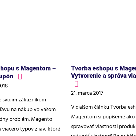
shopu s Magentom –
Tvorba eshopu s Mage
Vytvorenie a správa vl
kupón
2018
21. marca 2017
te svojim zákazníkom
V ďalšom článku Tvorba esh
ľavu na nákup vo vašom
Magentom si popíšeme ako v
adny problém. Magento
spravovať vlastnosti produkt
viacero typov zliav, ktoré