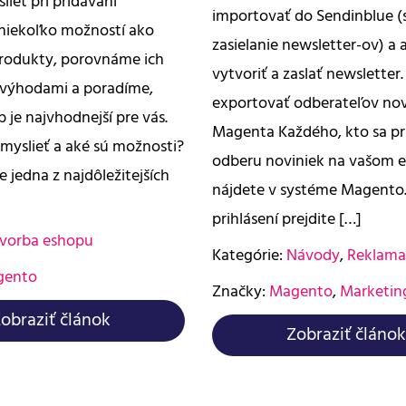
lieť pri pridávaní
importovať do Sendinblue (
niekoľko možností ako
zasielanie newsletter-ov) a 
rodukty, porovnáme ich
vytvoriť a zaslať newsletter
evýhodami a poradíme,
exportovať odberateľov nov
 je najvhodnejší pre vás.
Magenta Každého, kto sa pri
 myslieť a aké sú možnosti?
odberu noviniek na vašom 
je jedna z najdôležitejších
nájdete v systéme Magento
prihlásení prejdite […]
vorba eshopu
Kategórie:
Návody
,
Reklama
gento
Značky:
Magento
,
Marketin
obraziť článok
Zobraziť článok