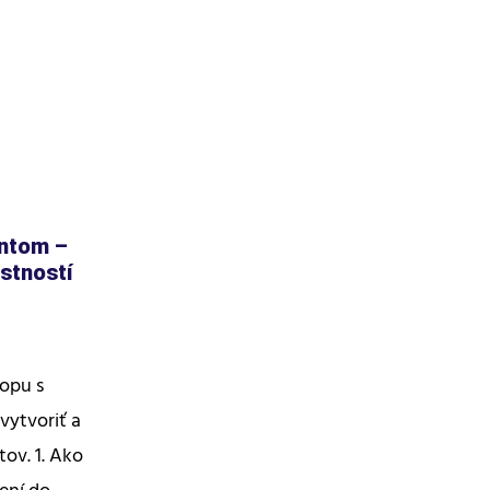
ntom –
astností
opu s
ytvoriť a
ov. 1. Ako