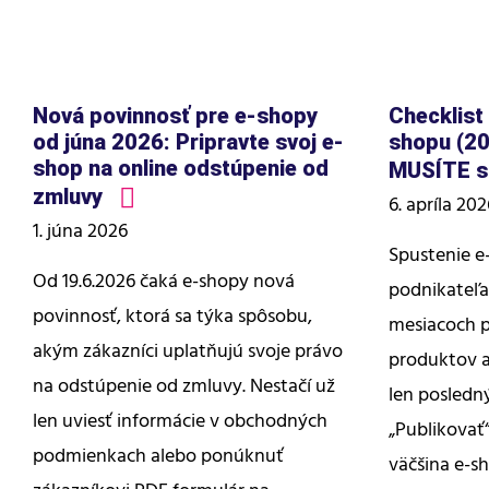
Nová povinnosť pre e-shopy
Checklist
od júna 2026: Pripravte svoj e-
shopu (20
shop na online odstúpenie od
MUSÍTE s
zmluvy
6. apríla 202
1. júna 2026
Spustenie e
Od 19.6.2026 čaká e-shopy nová
podnikateľa
povinnosť, ktorá sa týka spôsobu,
mesiacoch p
akým zákazníci uplatňujú svoje právo
produktov a
na odstúpenie od zmluvy. Nestačí už
len posledný
len uviesť informácie v obchodných
„Publikovať“
podmienkach alebo ponúknuť
väčšina e-s