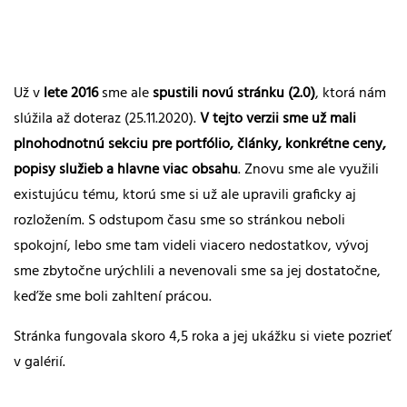
Už v
lete 2016
sme ale
spustili novú stránku (2.0)
, ktorá nám
slúžila až doteraz (25.11.2020).
V tejto verzii sme už mali
plnohodnotnú sekciu pre portfólio, články, konkrétne ceny,
popisy služieb a hlavne viac obsahu
. Znovu sme ale využili
existujúcu tému, ktorú sme si už ale upravili graficky aj
rozložením. S odstupom času sme so stránkou neboli
spokojní, lebo sme tam videli viacero nedostatkov, vývoj
sme zbytočne urýchlili a nevenovali sme sa jej dostatočne,
keďže sme boli zahltení prácou.
Stránka fungovala skoro 4,5 roka a jej ukážku si viete pozrieť
v galérií.