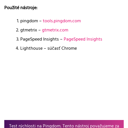
Použité nástroje:
pingdom –
tools.pingdom.com
gtmetrix –
gtmetrix.com
PageSpeed Insights –
PageSpeed Insights
Lighthouse – súčasť Chrome
Test rýchlosti na Pingdom. Tento nástroj považujeme za