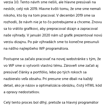
verzia 3.0. Tento návrh sme riešili, ale hlavne presúvali na
neskôr, celý rok 2019. Hlavne kvôli tomu, že sme sme nemali
nikoho, kto by na tom pracoval. V decembri 2019 sme sa
rozhodli, že návrh nie je to čo potrebujeme a chceme. Znovu
sa to vrátilo grafikovi, aby prepracoval dizajn a zapracoval
naše výhrady. V januári 2020 nám už grafik prezentoval novú
verziu dizajnu. Po pár výhradách sme to konečne presunuli
na nášho najlepšieho WP programátora.
Postupne sa začalo pracovať na novej webstránke s tým, že
vo WP sme si vytvorili vlastnú tému. Zároveň sme začali aj
presúvať články a portfólio, lebo po tých rokoch sa
nazbieralo veľa obsahu. Pri presune sme dbali na každý
detail, ako je názov a optimalizácia obrázku, čistý HTML kód
a opravy nedostatkov.
Celý tento proces bol dlhý, pretože sa hlavný programátor