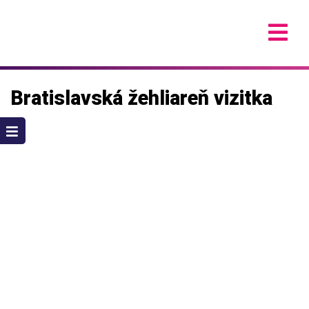
Skip
to
content
Bratislavská žehliareň vizitka