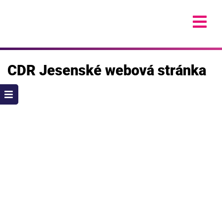
Skip
to
content
CDR Jesenské webová stránka