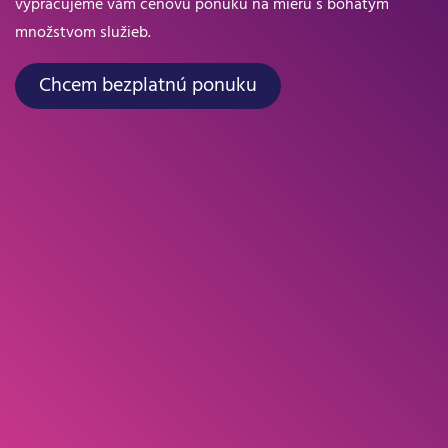
vypracujeme vám cenovú ponuku na mieru s bohatým
množstvom služieb.
Chcem bezplatnú ponuku