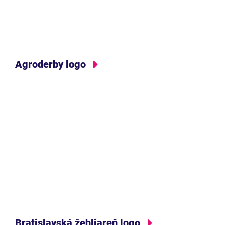
Agroderby logo
Bratislavská žehliareň logo