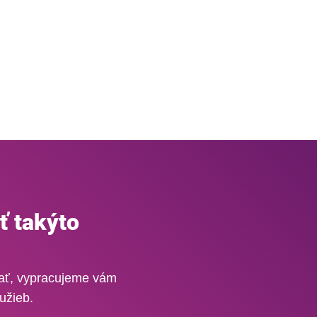
ť takýto
vať, vypracujeme vám
užieb.