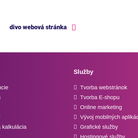
divo webová stránka
Služby
ncie
Tvorba webstránok
m
Tvorba E-shopu
Online marketing
y
Vývoj mobilných aplikác
 kalkulácia
Grafické služby
t
Hostingové služby