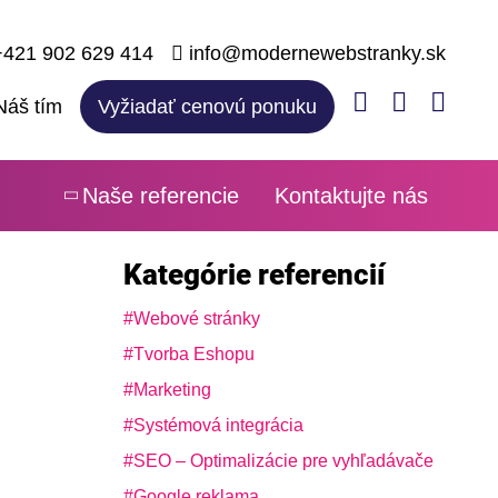
421 902 629 414
info@modernewebstranky.sk
Náš tím
Vyžiadať cenovú ponuku
Naše referencie
Kontaktujte nás
Kategórie referencií
Webové stránky
Tvorba Eshopu
Marketing
Systémová integrácia
SEO – Optimalizácie pre vyhľadávače
Google reklama