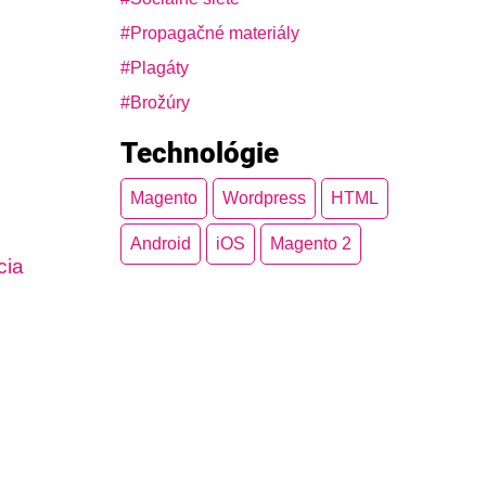
Propagačné materiály
Plagáty
Brožúry
Technológie
Magento
Wordpress
HTML
Android
iOS
Magento 2
cia