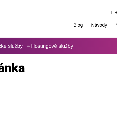
+
Blog
Návody
cké služby
Hostingové služby
ánka