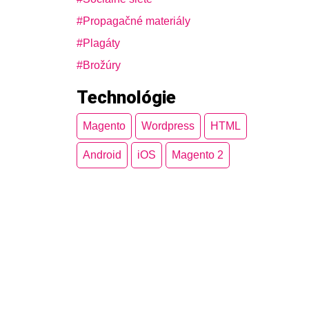
Propagačné materiály
Plagáty
Brožúry
Technológie
Magento
Wordpress
HTML
Android
iOS
Magento 2