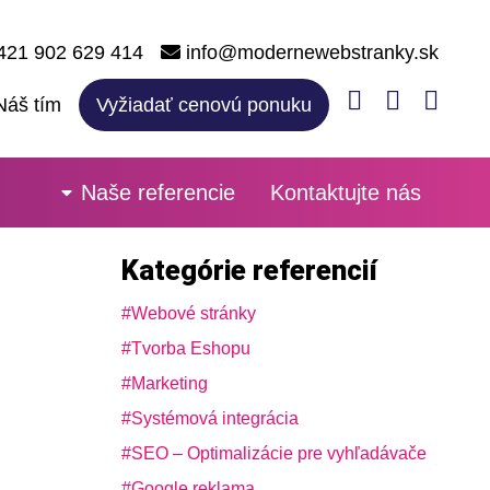
21 902 629 414
info@modernewebstranky.sk
Náš tím
Vyžiadať cenovú ponuku
Naše referencie
Kontaktujte nás
Kategórie referencií
Webové stránky
Tvorba Eshopu
Marketing
Systémová integrácia
SEO – Optimalizácie pre vyhľadávače
Google reklama