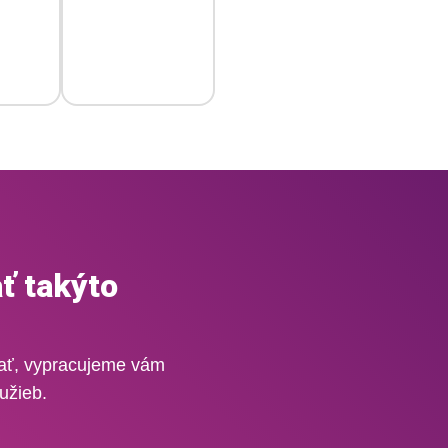
ť takýto
vať, vypracujeme vám
užieb.