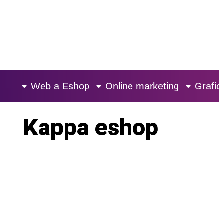
Skip
to
content
Web a Eshop
Online marketing
Grafi
Kappa eshop