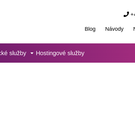
+4
Blog
Návody
cké služby
Hostingové služby