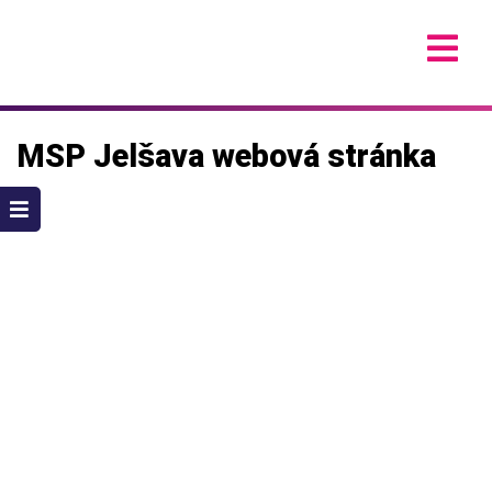
Skip
to
content
MSP Jelšava webová stránka