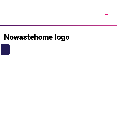
Skip
to
content
Nowastehome logo