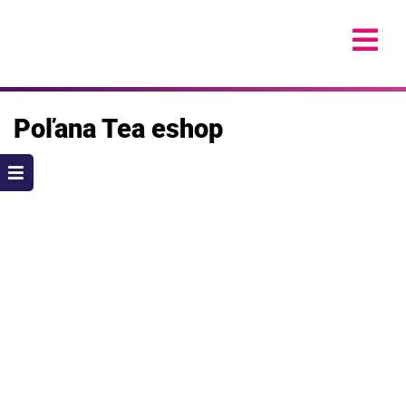
Skip
to
content
Poľana Tea eshop