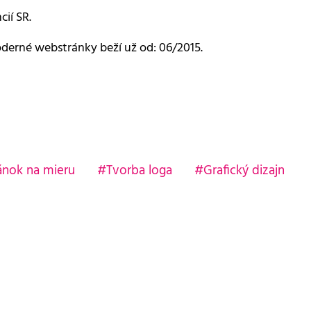
cií SR.
derné webstránky beží už od: 06/2015.
ánok na mieru
Tvorba loga
Grafický dizajn