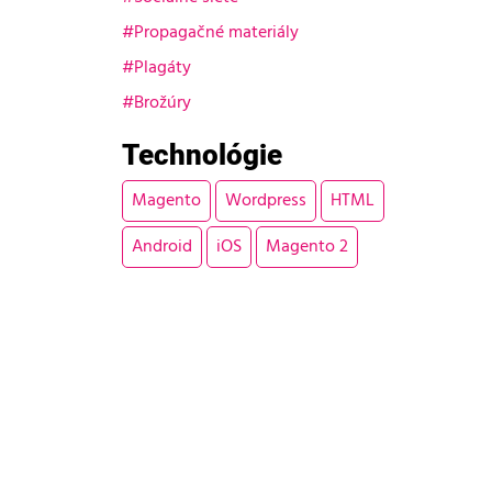
Propagačné materiály
Plagáty
Brožúry
Technológie
Magento
Wordpress
HTML
Android
iOS
Magento 2