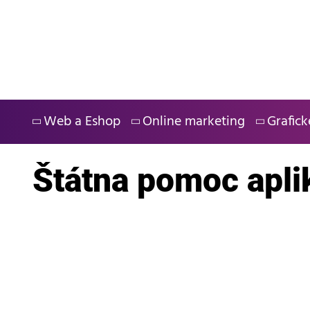
Skip
to
content
Web a Eshop
Online marketing
Grafick
Štátna pomoc apli