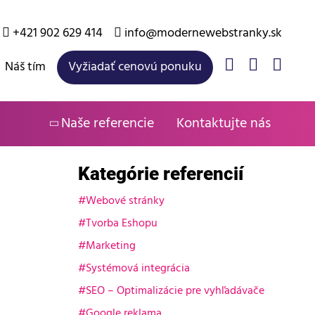
+421 902 629 414
info@modernewebstranky.sk
Náš tím
Vyžiadať cenovú ponuku
Naše referencie
Kontaktujte nás
Kategórie referencií
Webové stránky
Tvorba Eshopu
Marketing
Systémová integrácia
SEO – Optimalizácie pre vyhľadávače
Google reklama