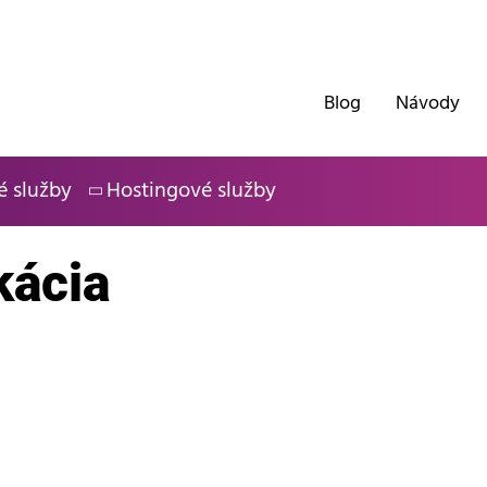
Blog
Návody
é služby
Hostingové služby
kácia