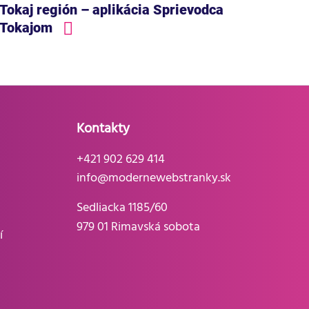
Tokaj región – aplikácia Sprievodca
Tokajom
Kontakty
+421 902 629 414
info@modernewebstranky.sk
Sedliacka 1185/60
979 01 Rimavská sobota
í