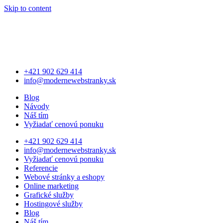
Skip to content
+421 902 629 414
info@modernewebstranky.sk
Blog
Návody
Náš tím
Vyžiadať cenovú ponuku
+421 902 629 414
info@modernewebstranky.sk
Vyžiadať cenovú ponuku
Referencie
Webové stránky a eshopy
Online marketing
Grafické služby
Hostingové služby
Blog
Náš tím