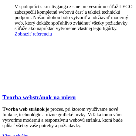
V spolupráci s kreativgang.cz sme pre vesmírnu súťaž LEGO
zabezpečili kompletnú webovú časť a taktiež technickú
podporu. Našou úlohou bolo vytvoriť a udržiavať moderný
web, ktorý dokáže spoľahlivo zvládnuť všetky požiadavky
súťaže ako napríklad vytvorenie vlastnej lego figúrky.
Zobraziť referenciu
Tvorba webstránok na mieru
Tvorba web stránok
je proces, pri ktorom využívame nové
funkcie, technológie a rôzne grafické prvky. Vďaka tomu vám
vytvoríme modernú a responzívnu webovú stránku, ktorá bude
spĺňať všetky vaše potreby a požiadavky.
Viac o službe