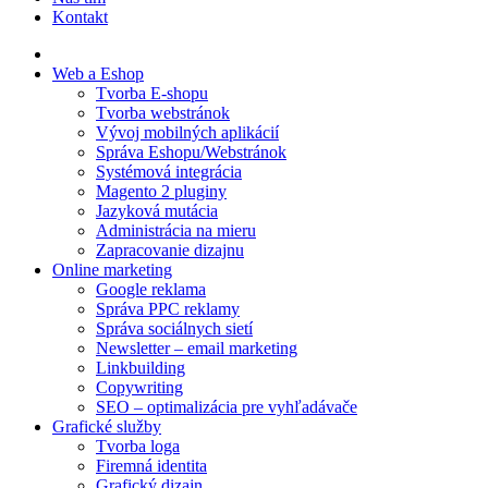
Kontakt
Web a Eshop
Tvorba E-shopu
Tvorba webstránok
Vývoj mobilných aplikácií
Správa Eshopu/Webstránok
Systémová integrácia
Magento 2 pluginy
Jazyková mutácia
Administrácia na mieru
Zapracovanie dizajnu
Online marketing
Google reklama
Správa PPC reklamy
Správa sociálnych sietí
Newsletter – email marketing
Linkbuilding
Copywriting
SEO – optimalizácia pre vyhľadávače
Grafické služby
Tvorba loga
Firemná identita
Grafický dizajn