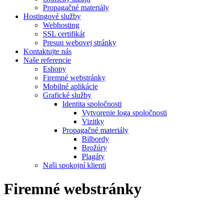
Propagačné materiály
Hostingové služby
Webhosting
SSL certifikát
Presun webovej stránky
Kontaktujte nás
Naše referencie
Eshopy
Firemné webstránky
Mobilné aplikácie
Grafické služby
Identita spoločnosti
Vytvorenie loga spoločnosti
Vizitky
Propagačné materiály
Bilbordy
Brožúry
Plagáty
Naši spokojní klienti
Firemné webstránky