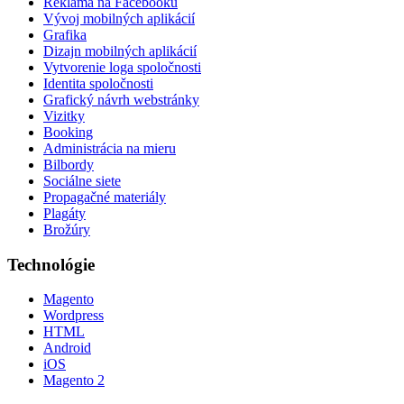
Reklama na Facebooku
Vývoj mobilných aplikácií
Grafika
Dizajn mobilných aplikácií
Vytvorenie loga spoločnosti
Identita spoločnosti
Grafický návrh webstránky
Vizitky
Booking
Administrácia na mieru
Bilbordy
Sociálne siete
Propagačné materiály
Plagáty
Brožúry
Technológie
Magento
Wordpress
HTML
Android
iOS
Magento 2