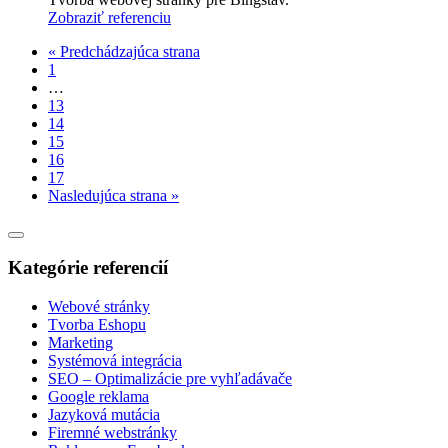
Zobraziť referenciu
« Predchádzajúca strana
1
…
13
14
15
16
17
Nasledujúca strana »
Kategórie referencií
Webové stránky
Tvorba Eshopu
Marketing
Systémová integrácia
SEO – Optimalizácie pre vyhľadávače
Google reklama
Jazyková mutácia
Firemné webstránky